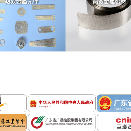
热双金属带材
铝镍复合材料