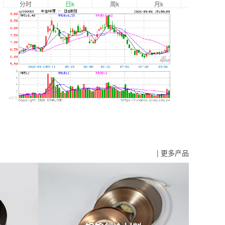
分时
日k
周k
月k
| 更多产品