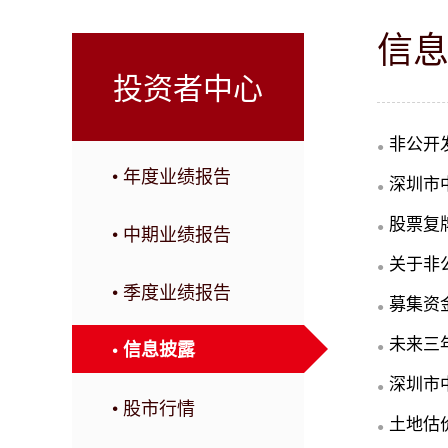
信
投资者中心
非公开
●
• 年度业绩报告
深圳市
●
股票复
●
• 中期业绩报告
关于非
●
• 季度业绩报告
募集资
●
未来三年
• 信息披露
●
深圳市
●
• 股市行情
土地估
●