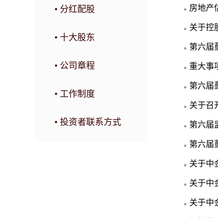
房地产
• 分红配股
●
关于控
●
• 十大股东
第六届
●
• 公司章程
重大事
●
第六届
●
• 工作制度
关于召
●
• 投资者联系方式
第六届
●
第六届
●
关于中
●
关于中
●
关于中
●