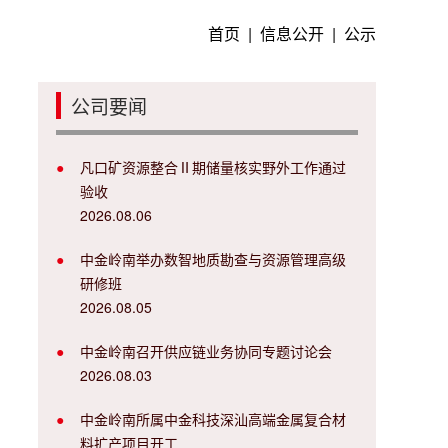
首页 | 信息公开 | 公示
公司要闻
●
凡口矿资源整合Ⅱ期储量核实野外工作通过
验收
2026.08.06
●
中金岭南举办数智地质勘查与资源管理高级
研修班
2026.08.05
●
中金岭南召开供应链业务协同专题讨论会
2026.08.03
●
中金岭南所属中金科技深汕高端金属复合材
料扩产项目开工