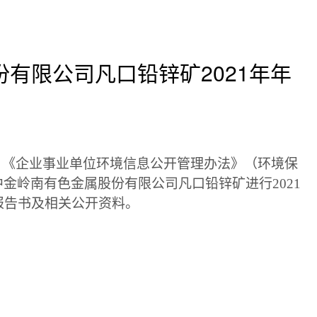
有限公司凡口铅锌矿2021年年
》《企业事业单位环境信息公开管理办法》（环境保
金岭南有色金属股份有限公司凡口铅锌矿进行2021
报告书及相关公开资料。