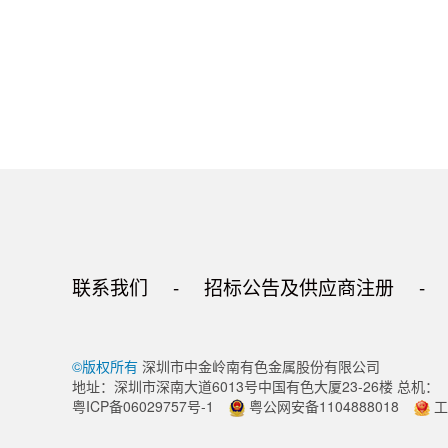
联系我们
-
招标公告及供应商注册
-
©版权所有
深圳市中金岭南有色金属股份有限公司
地址：深圳市深南大道6013号中国有色大厦23-26楼 总机：（07
粤ICP备06029757号-1
粤公网安备1104888018
工