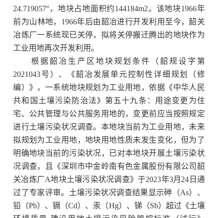
24.719057°，地块占地面积约144184m2。该地块1966年
前为山林地，1966年后由韶冶进行开发利用至今，韶关
冶炼厂一系统现已关停，拟将关停搬迁腾出的地块作为
工业用地再次开发利用。
根据韶冶生产区地块规划条件（韶规设字第
2021043号）、《韶冶发展单元控制性详细规划（修
编）》，一系统地块规划为工业用地，依据《中华人民
共和国土壤污染防治法》第五十九条：用途变更为住
宅、公共管理与公共服务用地的，变更前应当按照规定
进行土壤污染状况调查。本地块当前为工业用地，未来
拟规划为工业用地，地块用地性质未发生变化，但为了
明确地块当前的污染状况，已对本地块开展土壤污染状
况调查，且《深圳市中金岭南有色金属股份有限公司韶
关冶炼厂A地块土壤污染状况调查》于2023年3月24日通
过了专家评审。土壤污染状况调查结果显示砷（As）、
铅（Pb）、镉（Cd）、汞（Hg）、锑（Sb）超过《土壤